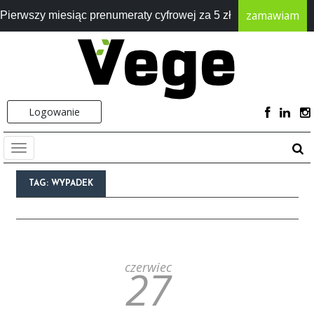
zamawiam
Pierwszy miesiąc prenumeraty cyfrowej za 5 zł
Logowanie
TAG:
WYPADEK
czerwiec
27