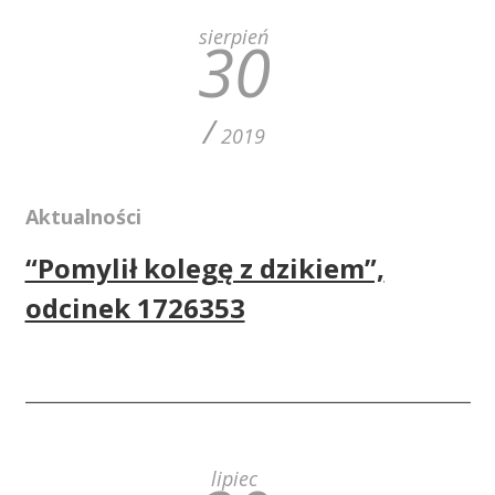
sierpień
30
/
2019
Aktualności
“Pomylił kolegę z dzikiem”,
odcinek 1726353
lipiec