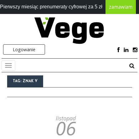
zamawiam
Pierwszy miesiąc prenumeraty cyfrowej za 5 zł
Logowanie
TAG:
ZNAK V
listopad
06