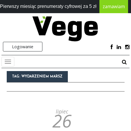
zamawiam
Pierwszy miesiąc prenumeraty cyfrowej za 5 zł
Logowanie
TAG:
WYDARZENIEM MARSZ
lipiec
26