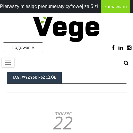
zamawiam
Pierwszy miesiąc prenumeraty cyfrowej za 5 zł
Logowanie
TAG:
WYZYSK PSZCZÓŁ
marzec
22