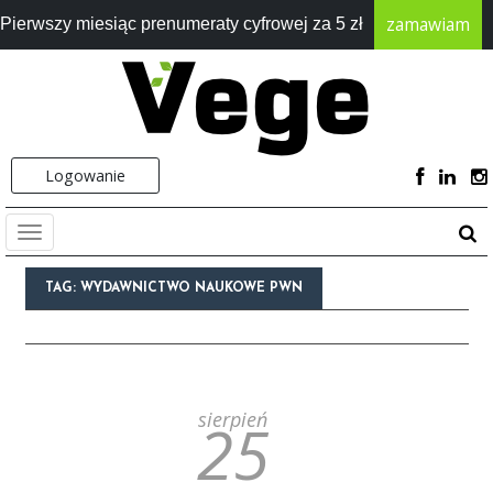
zamawiam
Pierwszy miesiąc prenumeraty cyfrowej za 5 zł
Logowanie
TAG:
WYDAWNICTWO NAUKOWE PWN
sierpień
25