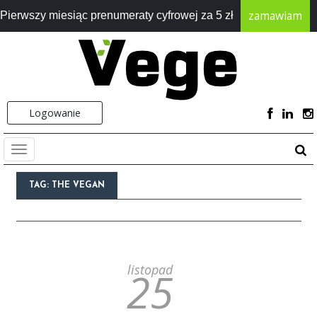
zamawiam
Pierwszy miesiąc prenumeraty cyfrowej za 5 zł
Logowanie
TAG:
THE VEGAN
listopad
25