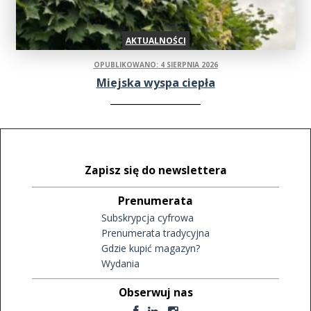
AKTUALNOŚCI
OPUBLIKOWANO: 4 SIERPNIA 2026
Miejska wyspa ciepła
Zapisz się do newslettera
Prenumerata
Subskrypcja cyfrowa
Prenumerata tradycyjna
Gdzie kupić magazyn?
Wydania
Obserwuj nas