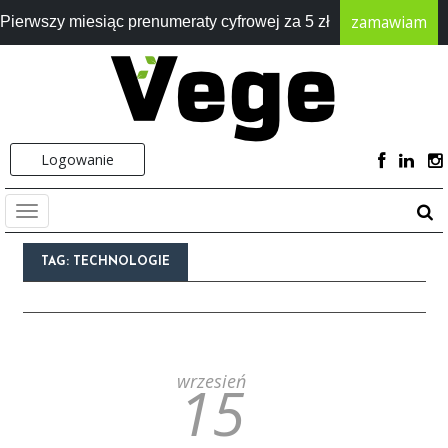
zamawiam
Pierwszy miesiąc prenumeraty cyfrowej za 5 zł
Logowanie
TAG:
TECHNOLOGIE
wrzesień
15