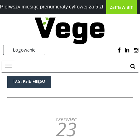
zamawiam
Pierwszy miesiąc prenumeraty cyfrowej za 5 zł
Logowanie
TAG:
PSIE MIĘSO
czerwiec
23