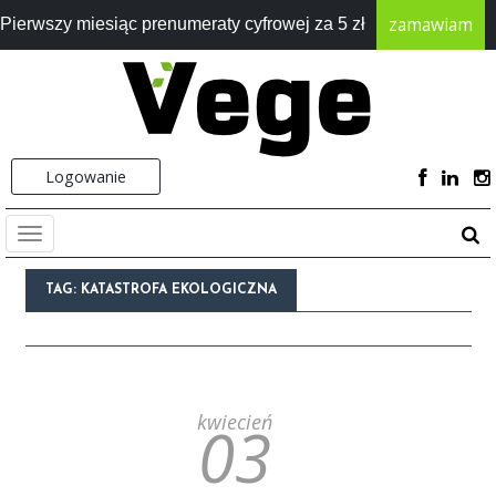
zamawiam
Pierwszy miesiąc prenumeraty cyfrowej za 5 zł
Logowanie
TAG:
KATASTROFA EKOLOGICZNA
kwiecień
03