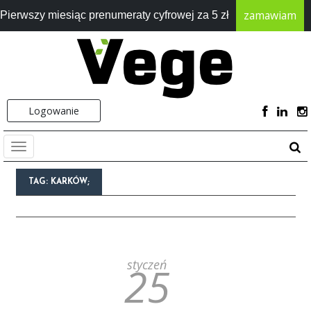
zamawiam
Pierwszy miesiąc prenumeraty cyfrowej za 5 zł
Logowanie
TAG:
KARKÓW;
styczeń
25