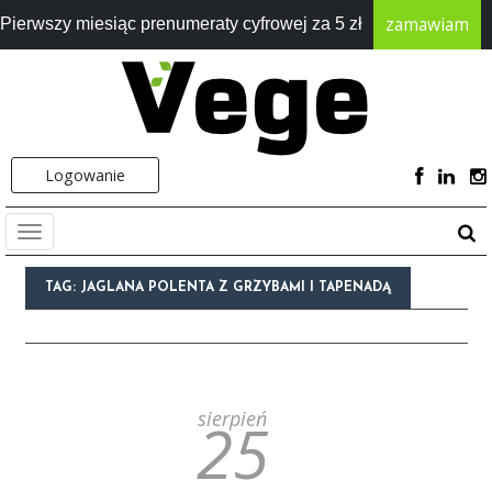
zamawiam
Pierwszy miesiąc prenumeraty cyfrowej za 5 zł
Logowanie
TAG:
JAGLANA POLENTA Z GRZYBAMI I TAPENADĄ
sierpień
25