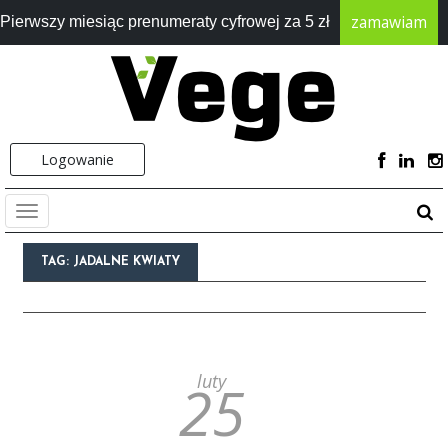
zamawiam
Pierwszy miesiąc prenumeraty cyfrowej za 5 zł
Logowanie
TAG:
JADALNE KWIATY
luty
25