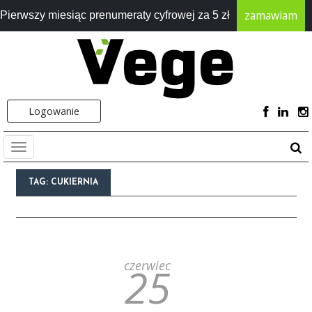
zamawiam
Pierwszy miesiąc prenumeraty cyfrowej za 5 zł
Logowanie
TAG:
CUKIERNIA
czerwiec
25