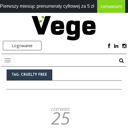
zamawiam
Pierwszy miesiąc prenumeraty cyfrowej za 5 zł
Logowanie
TAG:
CRUELTY FREE
czerwiec
25