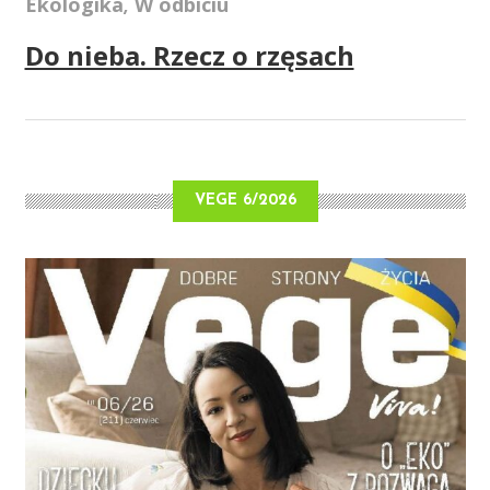
Ekologika
W odbiciu
,
Do nieba. Rzecz o rzęsach
VEGE 6/2026