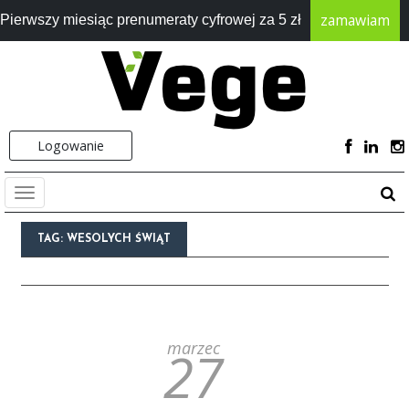
zamawiam
Pierwszy miesiąc prenumeraty cyfrowej za 5 zł
Logowanie
TAG:
WESOLYCH ŚWIĄT
marzec
27