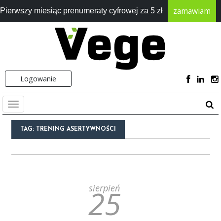
zamawiam
Pierwszy miesiąc prenumeraty cyfrowej za 5 zł
Logowanie
TAG:
TRENING ASERTYWNOŚCI
sierpień
25