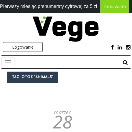
zamawiam
Pierwszy miesiąc prenumeraty cyfrowej za 5 zł
Logowanie
TAG:
OTOZ “ANIMALS”
marzec
28