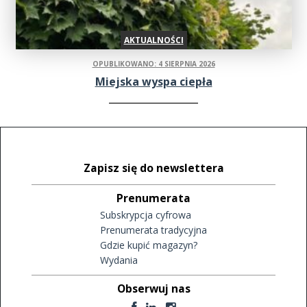
AKTUALNOŚCI
OPUBLIKOWANO: 4 SIERPNIA 2026
Miejska wyspa ciepła
Zapisz się do newslettera
Prenumerata
Subskrypcja cyfrowa
Prenumerata tradycyjna
Gdzie kupić magazyn?
Wydania
Obserwuj nas