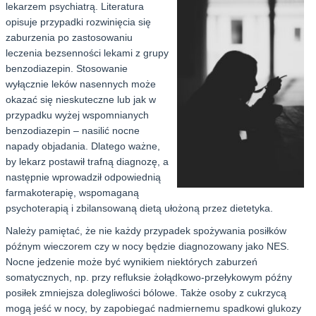
lekarzem psychiatrą. Literatura
opisuje przypadki rozwinięcia się
zaburzenia po zastosowaniu
leczenia bezsenności lekami z grupy
benzodiazepin. Stosowanie
wyłącznie leków nasennych może
okazać się nieskuteczne lub jak w
przypadku wyżej wspomnianych
benzodiazepin – nasilić nocne
napady objadania. Dlatego ważne,
by lekarz postawił trafną diagnozę, a
następnie wprowadził odpowiednią
farmakoterapię, wspomaganą
psychoterapią i zbilansowaną dietą ułożoną przez dietetyka.
Należy pamiętać, że nie każdy przypadek spożywania posiłków
późnym wieczorem czy w nocy będzie diagnozowany jako NES.
Nocne jedzenie może być wynikiem niektórych zaburzeń
somatycznych, np. przy refluksie żołądkowo-przełykowym późny
posiłek zmniejsza dolegliwości bólowe. Także osoby z cukrzycą
mogą jeść w nocy, by zapobiegać nadmiernemu spadkowi glukozy