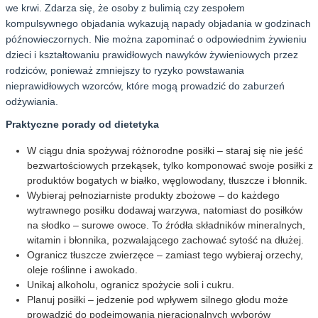
we krwi. Zdarza się, że osoby z bulimią czy zespołem
kompulsywnego objadania wykazują napady objadania w godzinach
późnowieczornych. Nie można zapominać o odpowiednim żywieniu
dzieci i kształtowaniu prawidłowych nawyków żywieniowych przez
rodziców, ponieważ zmniejszy to ryzyko powstawania
nieprawidłowych wzorców, które mogą prowadzić do zaburzeń
odżywiania.
Praktyczne porady od dietetyka
W ciągu dnia spożywaj różnorodne posiłki – staraj się nie jeść
bezwartościowych przekąsek, tylko komponować swoje posiłki z
produktów bogatych w białko, węglowodany, tłuszcze i błonnik.
Wybieraj pełnoziarniste produkty zbożowe – do każdego
wytrawnego posiłku dodawaj warzywa, natomiast do posiłków
na słodko – surowe owoce. To źródła składników mineralnych,
witamin i błonnika, pozwalającego zachować sytość na dłużej.
Ogranicz tłuszcze zwierzęce – zamiast tego wybieraj orzechy,
oleje roślinne i awokado.
Unikaj alkoholu, ogranicz spożycie soli i cukru.
Planuj posiłki – jedzenie pod wpływem silnego głodu może
prowadzić do podejmowania nieracjonalnych wyborów