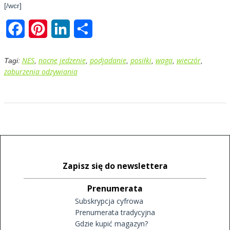
[/wcr]
Facebook
Pinterest
LinkedIn
Share
NES
nocne jedzenie
podjadanie
posiłki
waga
wieczór
Tagi:
,
,
,
,
,
,
zaburzenia odzywiania
Zapisz się do newslettera
Prenumerata
Subskrypcja cyfrowa
Prenumerata tradycyjna
Gdzie kupić magazyn?