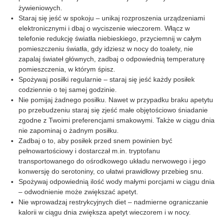
żywieniowych.
Staraj się jeść w spokoju – unikaj rozproszenia urządzeniami
elektronicznymi i dbaj o wyciszenie wieczorem. Włącz w
telefonie redukcję światła niebieskiego, przyciemnij w całym
pomieszczeniu światła, gdy idziesz w nocy do toalety, nie
zapalaj świateł głównych, zadbaj o odpowiednią temperaturę
pomieszczenia, w którym śpisz.
Spożywaj posiłki regularnie – staraj się jeść każdy posiłek
codziennie o tej samej godzinie.
Nie pomijaj żadnego posiłku. Nawet w przypadku braku apetytu
po przebudzeniu staraj się zjeść małe objętościowo śniadanie
zgodne z Twoimi preferencjami smakowymi. Także w ciągu dnia
nie zapominaj o żadnym posiłku.
Zadbaj o to, aby posiłek przed snem powinien być
pełnowartościowy i dostarczał m.in. tryptofanu
transportowanego do ośrodkowego układu nerwowego i jego
konwersję do serotoniny, co ułatwi prawidłowy przebieg snu.
Spożywaj odpowiednią ilość wody małymi porcjami w ciągu dnia
– odwodnienie może zwiększać apetyt.
Nie wprowadzaj restrykcyjnych diet – nadmierne ograniczanie
kalorii w ciągu dnia zwiększa apetyt wieczorem i w nocy.