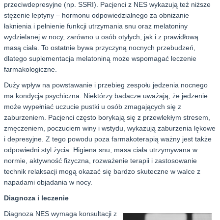
przeciwdepresyjne (np. SSRI). Pacjenci z NES wykazują też niższe
stężenie leptyny – hormonu odpowiedzialnego za obniżanie
łaknienia i pełnienie funkcji utrzymania snu oraz melatoniny
wydzielanej w nocy, zarówno u osób otyłych, jak i z prawidłową
masą ciała. To ostatnie bywa przyczyną nocnych przebudzeń,
dlatego suplementacja melatoniną może wspomagać leczenie
farmakologiczne.
Duży wpływ na powstawanie i przebieg zespołu jedzenia nocnego
ma kondycja psychiczna. Niektórzy badacze uważają, że jedzenie
może wypełniać uczucie pustki u osób zmagających się z
zaburzeniem. Pacjenci często borykają się z przewlekłym stresem,
zmęczeniem, poczuciem winy i wstydu, wykazują zaburzenia lękowe
i depresyjne. Z tego powodu poza farmakoterapią ważny jest także
odpowiedni styl życia. Higiena snu, masa ciała utrzymywana w
normie, aktywność fizyczna, rozważenie terapii i zastosowanie
technik relaksacji mogą okazać się bardzo skuteczne w walce z
napadami objadania w nocy.
Diagnoza i leczenie
Diagnoza NES wymaga konsultacji z