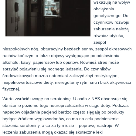
wskazują na wpływ
obciążenia
genetycznego. Do
czynników rozwoju
zaburzenia należą
również otyłość,
zespół
niespokojnych nóg, obturacyjny bezdech senny, zespół okresowych
ruchów kończyn, a także objawy występujące po odstawieniu
alkoholu, kawy, papierosów lub opiatów. Również stres może
sprzyjać pojawieniu się nocnego jedzenia. Do czynników
środowiskowych można natomiast zaliczyć zbyt restrykcyjne,
niepełnowartościowe diety, nieregularny rytm snu i brak aktywności
fizycznej.
Warto zwrócić uwagę na serotoninę. U osób z NES obserwuje się
obniżenie poziomu tego neuroprzekaźnika w ciągu doby. Podczas
napadów objadania pacjenci bardzo często sięgają po produkty
będące źródłem węglowodanów, co ma na celu podniesienie
stężenia serotoniny, a co za tym idzie – poprawę nastroju. W
leczeniu zaburzenia mogą okazać się skuteczne leki