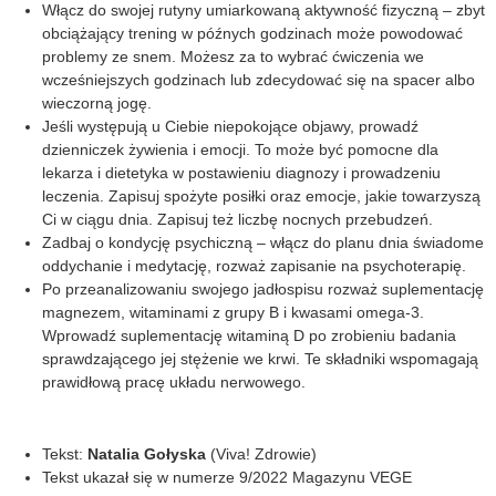
Włącz do swojej rutyny umiarkowaną aktywność fizyczną – zbyt
obciążający trening w późnych godzinach może powodować
problemy ze snem. Możesz za to wybrać ćwiczenia we
wcześniejszych godzinach lub zdecydować się na spacer albo
wieczorną jogę.
Jeśli występują u Ciebie niepokojące objawy, prowadź
dzienniczek żywienia i emocji. To może być pomocne dla
lekarza i dietetyka w postawieniu diagnozy i prowadzeniu
leczenia. Zapisuj spożyte posiłki oraz emocje, jakie towarzyszą
Ci w ciągu dnia. Zapisuj też liczbę nocnych przebudzeń.
Zadbaj o kondycję psychiczną – włącz do planu dnia świadome
oddychanie i medytację, rozważ zapisanie na psychoterapię.
Po przeanalizowaniu swojego jadłospisu rozważ suplementację
magnezem, witaminami z grupy B i kwasami omega-3.
Wprowadź suplementację witaminą D po zrobieniu badania
sprawdzającego jej stężenie we krwi. Te składniki wspomagają
prawidłową pracę układu nerwowego.
Tekst:
Natalia Gołyska
(Viva! Zdrowie)
Tekst ukazał się w numerze 9/2022 Magazynu VEGE