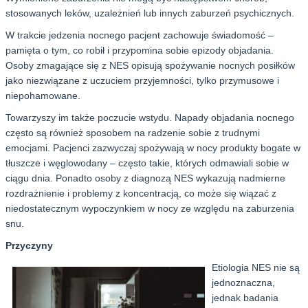
stosowanych leków, uzależnień lub innych zaburzeń psychicznych.
W trakcie jedzenia nocnego pacjent zachowuje świadomość –
pamięta o tym, co robił i przypomina sobie epizody objadania.
Osoby zmagające się z NES opisują spożywanie nocnych posiłków
jako niezwiązane z uczuciem przyjemności, tylko przymusowe i
niepohamowane.
Towarzyszy im także poczucie wstydu. Napady objadania nocnego
często są również sposobem na radzenie sobie z trudnymi
emocjami. Pacjenci zazwyczaj spożywają w nocy produkty bogate w
tłuszcze i węglowodany – często takie, których odmawiali sobie w
ciągu dnia. Ponadto osoby z diagnozą NES wykazują nadmierne
rozdrażnienie i problemy z koncentracją, co może się wiązać z
niedostatecznym wypoczynkiem w nocy ze względu na zaburzenia
snu.
Przyczyny
Etiologia NES nie są
jednoznaczna,
jednak badania