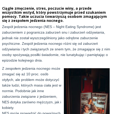
Ciągłe zmęczenie, stres, poczucie winy, a przede
wszystkim wstyd, który powstrzymuje przed szukaniem
pomocy. Takie uczucia towarzyszą osobom zmagającym
się z zespołem jedzenia nocnego.
Zespół jedzenia nocnego (NES – Night Eating Syndrome) jest
zaburzeniem z pogranicza zaburzeń snu i zaburzeń odżywiania,
jednak nie został wyszczególniony jako odrębne zaburzenie
psychiczne. Zespół jedzenia nocnego różni się od zaburzeń
odżywiania i tych związanych ze snem tym, że zmagające się z nim
osoby spożywają posiłki świadomie, nie lunatykując i pamiętając o
epizodzie kolejnego dnia.
Z zespołem jedzenia nocnego może
zmagać się aż 10 proc. osób
otyłych, ale problem może dotyczyć
także ludzi, których masa ciała jest w
normie. Podobnie jak inne
zaburzenia związane z jedzeniem,
NES dotyka zarówno mężczyzn, jak i
kobiety.
NES może prowadzić do poważnych