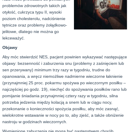
problemów zdrowotnych takich jak
otyłość, cukrzyca typu II, wysoki
poziom cholesterolu, nadciśnienie
tętnicze oraz problemy żołądkowo-
jelitowe, dlatego nie można go
lekceważyć.
Objawy
Aby móc stwierdzić NES, pacjent powinien wykazywać następujące
objawy: bezsenność i zaburzenia snu (problemy z zaśnięciem lub
sen przerywany) minimum trzy razy w tygodniu, trudne do
opanowania, a wręcz niemożliwe nadmierne wieczorne łaknienie
(przynajmniej 25 proc. pokarmu spożywa po wieczornym posiłku –
najczęściej po godz. 19), niechęć do spożywania posiłków rano lub
pomijanie śniadania przynajmniej cztery razy w tygodniu, silna
potrzeba jedzenia między kolacją a snem lub w ciągu nocy,
przekonanie o konieczności spożycia posiłku, aby móc zasnąć,
wielokrotne wstawanie w nocy po to, aby zjeść, a także obniżenie
nastroju w godzinach wieczornych.
Wymienione zaburzenia nie mogą być następstwem chorób,