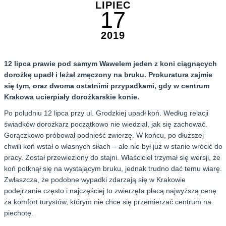
LIPIEC
17
2019
12 lipca prawie pod samym Wawelem jeden z koni ciągnących
dorożkę upadł i leżał zmęczony na bruku. Prokuratura zajmie
się tym, oraz dwoma ostatnimi przypadkami, gdy w centrum
Krakowa ucierpiały dorożkarskie konie.
Po południu 12 lipca przy ul. Grodzkiej upadł koń. Według relacji
świadków dorożkarz początkowo nie wiedział, jak się zachować.
Gorączkowo próbował podnieść zwierzę. W końcu, po dłuższej
chwili koń wstał o własnych siłach – ale nie był już w stanie wrócić do
pracy. Został przewieziony do stajni. Właściciel trzymał się wersji, że
koń potknął się na wystającym bruku, jednak trudno dać temu wiarę.
Zwłaszcza, że podobne wypadki zdarzają się w Krakowie
podejrzanie często i najczęściej to zwierzęta płacą najwyższą cenę
za komfort turystów, którym nie chce się przemierzać centrum na
piechotę.