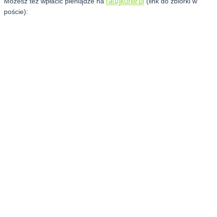
ratujkonie.pl
Możesz też wpłacić pieniądze na
(link do zbiórki w
poście):