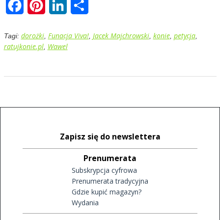
Facebook
Pinterest
LinkedIn
Share
dorożki
Funacja Viva!
Jacek Majchrowski
konie
petycja
Tagi:
,
,
,
,
,
ratujkonie.pl
Wawel
,
Zapisz się do newslettera
Prenumerata
Subskrypcja cyfrowa
Prenumerata tradycyjna
Gdzie kupić magazyn?
Wydania