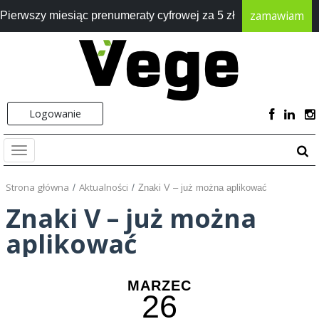
zamawiam
Pierwszy miesiąc prenumeraty cyfrowej za 5 zł
Logowanie
Strona główna
Aktualności
Znaki V – już można aplikować
Znaki V – już można
aplikować
MARZEC
26