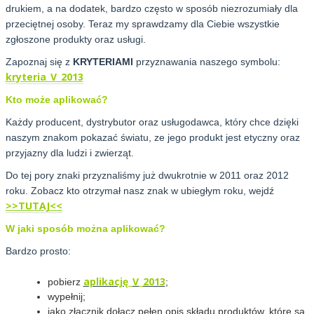
drukiem, a na dodatek, bardzo często w sposób niezrozumiały dla
przeciętnej osoby. Teraz my sprawdzamy dla Ciebie wszystkie
zgłoszone produkty oraz usługi.
Zapoznaj się z
KRYTERIAMI
przyznawania naszego symbolu:
kryteria_V_2013
Kto może aplikować?
Każdy producent, dystrybutor oraz usługodawca, który chce dzięki
naszym znakom pokazać światu, ze jego produkt jest etyczny oraz
przyjazny dla ludzi i zwierząt.
Do tej pory znaki przyznaliśmy już dwukrotnie w 2011 oraz 2012
roku. Zobacz kto otrzymał nasz znak w ubiegłym roku, wejdź
>>TUTAJ<<
W jaki sposób można aplikować?
Bardzo prosto:
aplikację_V_2013
pobierz
;
wypełnij;
jako złącznik dołącz pełen opis składu produktów, które są