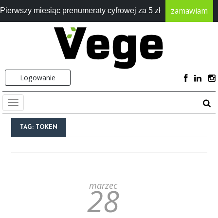
zamawiam
Pierwszy miesiąc prenumeraty cyfrowej za 5 zł
Logowanie
TAG:
TOKEN
marzec
28