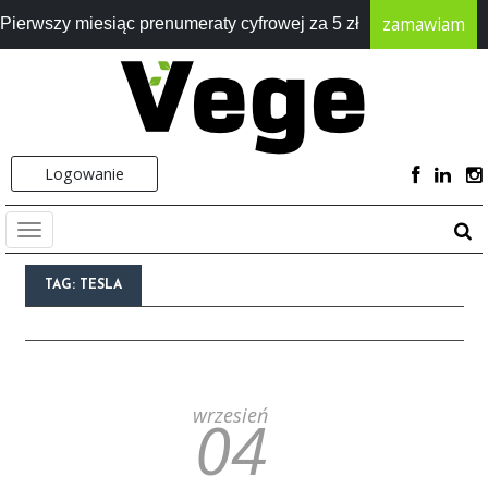
zamawiam
Pierwszy miesiąc prenumeraty cyfrowej za 5 zł
Logowanie
TAG:
TESLA
wrzesień
04