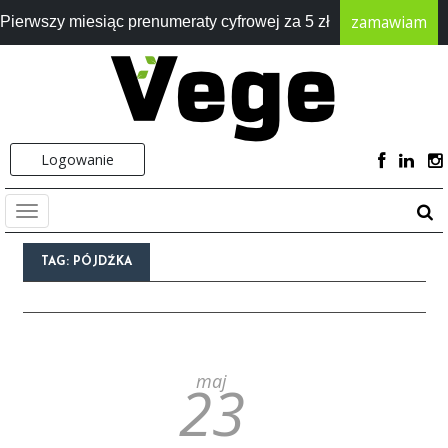
zamawiam
Pierwszy miesiąc prenumeraty cyfrowej za 5 zł
Logowanie
TAG:
PÓJDŹKA
maj
23