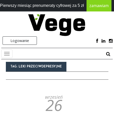
zamawiam
Pierwszy miesiąc prenumeraty cyfrowej za 5 zł
Logowanie
TAG:
LEKI PRZECIWDEPRESYJNE
wrzesień
26