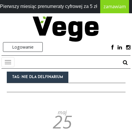
zamawiam
Pierwszy miesiąc prenumeraty cyfrowej za 5 zł
Logowanie
TAG:
NIE DLA DELFINARIUM
maj
25